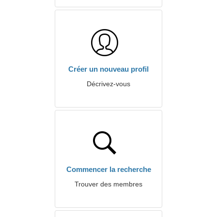
Créer un nouveau profil
Décrivez-vous
Commencer la recherche
Trouver des membres