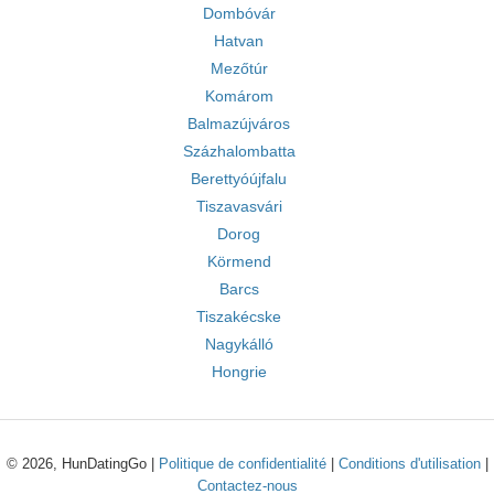
Dombóvár
Hatvan
Mezőtúr
Komárom
Balmazújváros
Százhalombatta
Berettyóújfalu
Tiszavasvári
Dorog
Körmend
Barcs
Tiszakécske
Nagykálló
Hongrie
© 2026, HunDatingGo |
Politique de confidentialité
|
Conditions d'utilisation
|
Contactez-nous