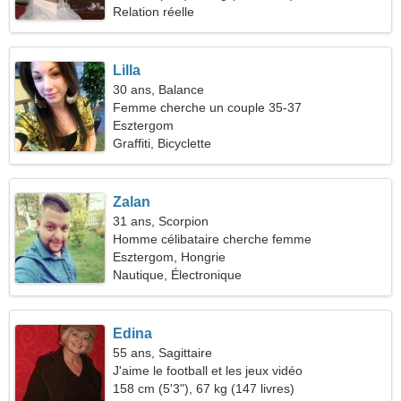
Relation réelle
Lilla
30 ans, Balance
Femme cherche un couple 35-37
Esztergom
Graffiti, Bicyclette
Zalan
31 ans, Scorpion
Homme célibataire cherche femme
Esztergom, Hongrie
Nautique, Électronique
Edina
55 ans, Sagittaire
J'aime le football et les jeux vidéo
158 cm (5'3"), 67 kg (147 livres)