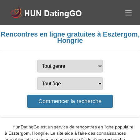
Rencontres en ligne gratuites à Esztergom,
Hongrie
HunDatingGo est un service de rencontres en ligne populaire
à Esztergom, Hongrie. Le site aide à faire des connaissances
agréables et à trouver un partenaire à l'aide d'une recherche