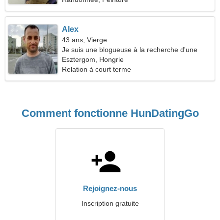
Alex
43 ans, Vierge
Je suis une blogueuse à la recherche d'une
femme sensible
Esztergom, Hongrie
Relation à court terme
Comment fonctionne HunDatingGo
Rejoignez-nous
Inscription gratuite