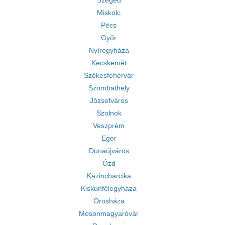
Szeged
Miskolc
Pécs
Győr
Nyíregyháza
Kecskemét
Székesfehérvár
Szombathely
Józsefváros
Szolnok
Veszprém
Eger
Dunaújváros
Ózd
Kazincbarcika
Kiskunfélegyháza
Orosháza
Mosonmagyaróvár