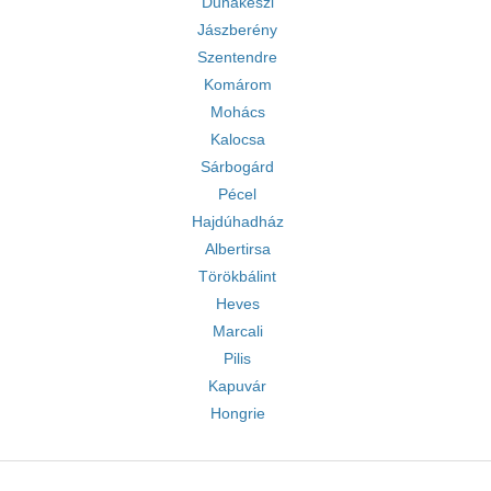
Dunakeszi
Jászberény
Szentendre
Komárom
Mohács
Kalocsa
Sárbogárd
Pécel
Hajdúhadház
Albertirsa
Törökbálint
Heves
Marcali
Pilis
Kapuvár
Hongrie