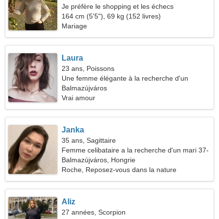
Je préfère le shopping et les échecs
164 cm (5'5"), 69 kg (152 livres)
Mariage
Laura
23 ans, Poissons
Une femme élégante à la recherche d'un
homme
Balmazújváros
Vrai amour
Janka
35 ans, Sagittaire
Femme celibataire a la recherche d'un mari 37-
46
Balmazújváros, Hongrie
Roche, Reposez-vous dans la nature
Aliz
27 années, Scorpion