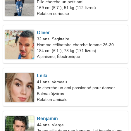
Fille cherche un petit ami
169 cm (5'7"), 51 kg (112 livres)
Relation serieuse
Oliver
32 ans, Sagittaire
Homme célibataire cherche femme 26-30
184 cm (6'1"), 78 kg (171 livres)
Alpinisme, Électronique
Leila
41 ans, Verseau
Je cherche un ami passionné pour danser
Balmazújváros
Relation amicale
Benjamin
44 ans, Vierge
Je travaille dans une banque, j'ai besoin d'une