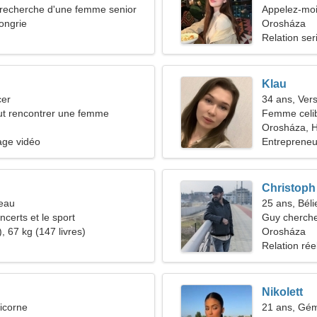
recherche d'une femme senior
Appelez-moi
ongrie
Orosháza
Relation ser
Klau
cer
34 ans, Ver
t rencontrer une femme
Femme celib
Orosháza, H
age vidéo
Entrepreneur
Christoph
reau
25 ans, Béli
ncerts et le sport
Guy cherche
, 67 kg (147 livres)
Orosháza
Relation rée
Nikolett
icorne
21 ans, Gé