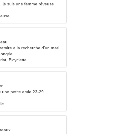
, je suis une femme rêveuse
ieuse
seau
ataire a la recherche d'un mari
ongrie
iat, Bicyclette
er
 une petite amie 23-29
lle
meaux