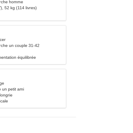
rche homme
), 52 kg (114 livres)
cer
che un couple 31-42
mentation équilibrée
rge
e un petit ami
ongrie
icale