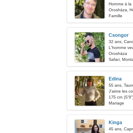
Homme à la 
Orosháza, H
Famille
Csongor
32 ans, Can
L'homme veu
Orosháza
Safari, Mont
Edina
55 ans, Tau
J'aime les co
175 cm (5'9")
Mariage
Kinga
45 ans, Capr