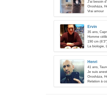
J'ai besoin 
Orosháza, H
Vrai amour
Ervin
35 ans, Capr
Homme célib
190 cm (6'3")
La biologie,
Henri
41 ans, Tau
Je suis anes
élégante
Orosháza, H
Relation à c