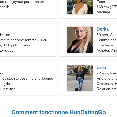
d'un ami joyeux pour danser
Femme che
ongrie
168 cm (5'7"
Mariage
Dorka
icorne
30 ans, Can
ataire cherche femme 28-30
Femme cher
, 90 kg (198 livres)
Orosháza
 Le rugby
Acheter, Ali
Leila
reau
22 ans, Vie
thésiste, j'ai besoin d'une femme
Fille cherch
ongrie
Orosháza, H
ourt terme
Relation am
Comment fonctionne HunDatingGo