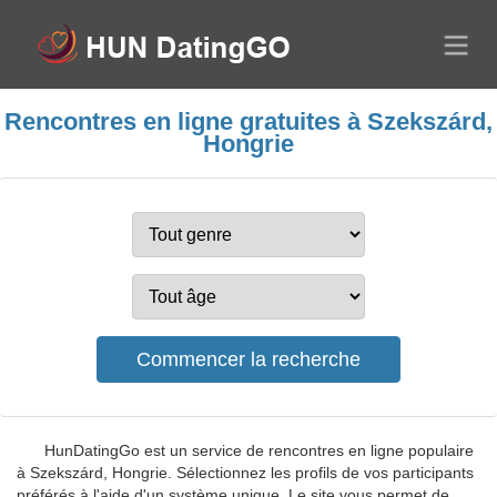
Rencontres en ligne gratuites à Szekszárd,
Hongrie
HunDatingGo est un service de rencontres en ligne populaire
à Szekszárd, Hongrie. Sélectionnez les profils de vos participants
préférés à l'aide d'un système unique. Le site vous permet de