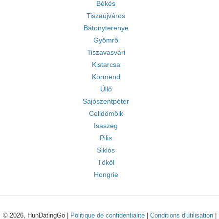
Békés
Tiszaújváros
Bátonyterenye
Gyömrő
Tiszavasvári
Kistarcsa
Körmend
Üllő
Sajószentpéter
Celldömölk
Isaszeg
Pilis
Siklós
Tököl
Hongrie
© 2026, HunDatingGo |
Politique de confidentialité
|
Conditions d'utilisation
|