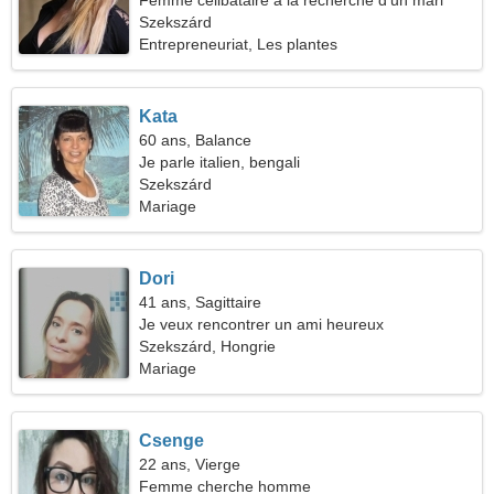
Femme celibataire a la recherche d'un mari
Szekszárd
Entrepreneuriat, Les plantes
Kata
60 ans, Balance
Je parle italien, bengali
Szekszárd
Mariage
Dori
41 ans, Sagittaire
Je veux rencontrer un ami heureux
Szekszárd, Hongrie
Mariage
Csenge
22 ans, Vierge
Femme cherche homme