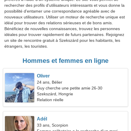
rechercher des profils d'utilisateurs intéressants et vous donne la
possibilité d'entamer une correspondance agréable avec de
nouveaux utilisateurs. Utiliser un moteur de recherche unique est
idéal pour trouver des relations sérieuses et de bons amis.
Bénéficiez de nouvelles connaissances, trouvez les personnes
idéales pour trouver rapidement de futurs partenaires. Rejoignez
un site de rencontre gratuit à Szekszárd pour les habitants, les
étrangers, les touristes.
Hommes et femmes en ligne
Oliver
24 ans, Bélier
Guy cherche une petite amie 26-30
Szekszárd, Hongrie
Relation réelle
Adél
33 ans, Scorpion