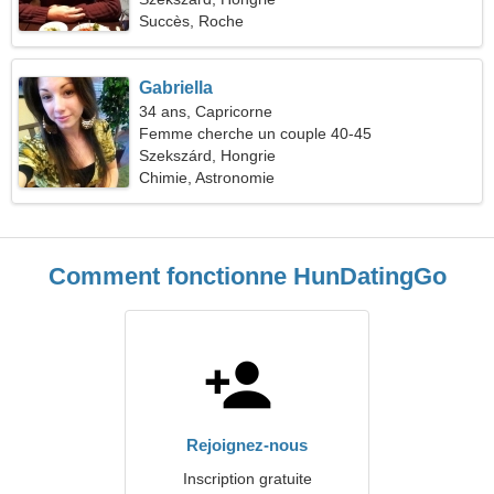
Succès, Roche
Gabriella
34 ans, Capricorne
Femme cherche un couple 40-45
Szekszárd, Hongrie
Chimie, Astronomie
Comment fonctionne HunDatingGo
Rejoignez-nous
Inscription gratuite