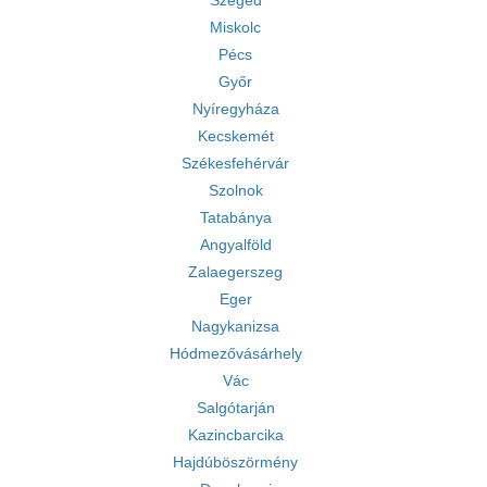
Szeged
Miskolc
Pécs
Győr
Nyíregyháza
Kecskemét
Székesfehérvár
Szolnok
Tatabánya
Angyalföld
Zalaegerszeg
Eger
Nagykanizsa
Hódmezővásárhely
Vác
Salgótarján
Kazincbarcika
Hajdúböszörmény