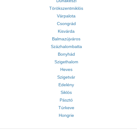
Dunakeszi
Törökszentmiklós
Várpalota
Csongrád
Kisvárda
Balmazújváros
Százhalombatta
Bonyhád
Szigethalom
Heves
Szigetvár
Edelény
Siklós
Pásztó
Túrkeve
Hongrie