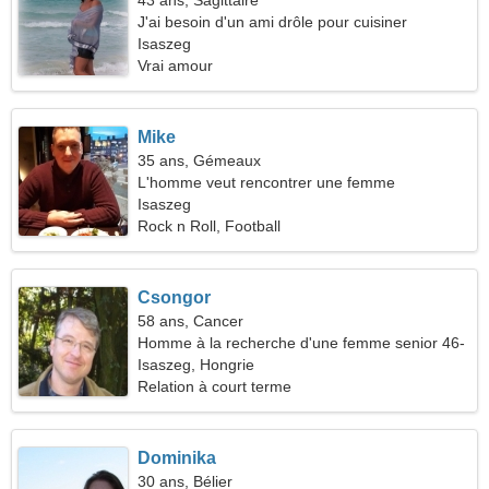
43 ans, Sagittaire
J'ai besoin d'un ami drôle pour cuisiner
ensemble
Isaszeg
Vrai amour
Mike
35 ans, Gémeaux
L'homme veut rencontrer une femme
Isaszeg
Rock n Roll, Football
Csongor
58 ans, Cancer
Homme à la recherche d'une femme senior 46-
53
Isaszeg, Hongrie
Relation à court terme
Dominika
30 ans, Bélier