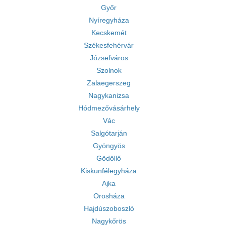
Győr
Nyíregyháza
Kecskemét
Székesfehérvár
Józsefváros
Szolnok
Zalaegerszeg
Nagykanizsa
Hódmezővásárhely
Vác
Salgótarján
Gyöngyös
Gödöllő
Kiskunfélegyháza
Ajka
Orosháza
Hajdúszoboszló
Nagykőrös