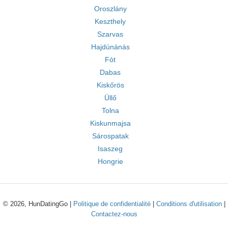
Oroszlány
Keszthely
Szarvas
Hajdúnánás
Fót
Dabas
Kiskőrös
Üllő
Tolna
Kiskunmajsa
Sárospatak
Isaszeg
Hongrie
© 2026, HunDatingGo |
Politique de confidentialité
|
Conditions d'utilisation
|
Contactez-nous