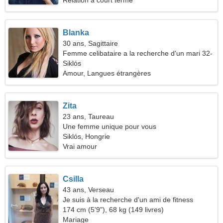
Relation à court terme
Blanka
30 ans, Sagittaire
Femme celibataire a la recherche d'un mari 32-
38
Siklós
Amour, Langues étrangères
Zita
23 ans, Taureau
Une femme unique pour vous
Siklós, Hongrie
Vrai amour
Csilla
43 ans, Verseau
Je suis à la recherche d'un ami de fitness
heureux
174 cm (5'9"), 68 kg (149 livres)
Mariage