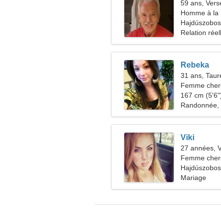
59 ans, Ver
Homme à la 
Hajdúszobos
Relation réel
Rebeka
31 ans, Tau
Femme cherc
167 cm (5'6")
Randonnée, 
Viki
27 années, V
Femme che
Hajdúszobos
Mariage