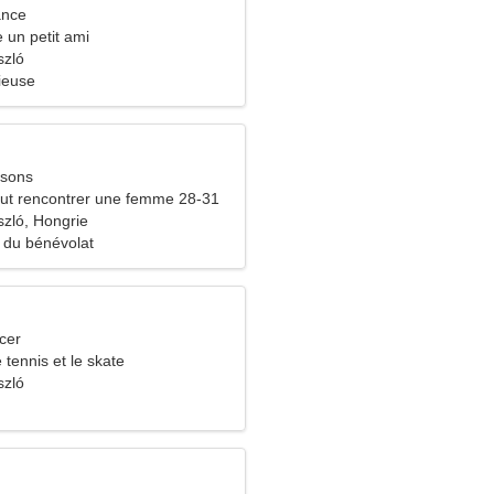
ance
e un petit ami
szló
ieuse
ssons
ut rencontrer une femme 28-31
zló, Hongrie
 du bénévolat
cer
 tennis et le skate
szló