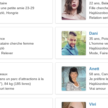
taire
22 ans, Bal
une petite amie 23-29
Fille cherch
zló, Hongrie
Hajdúszobo
Relation ser
Dani
nce
35 ans, Poi
ataire cherche femme
L'homme ve
zló
Hajdúszobos
, Relever
Mode, Faire
Anett
meaux
58 ans, Can
dans un parc d'attractions à la
Je préfère le
'une femme de rêve
), 84 kg (185 livres)
Hajdúszobo
ourt terme
Vrai amour
Vivi