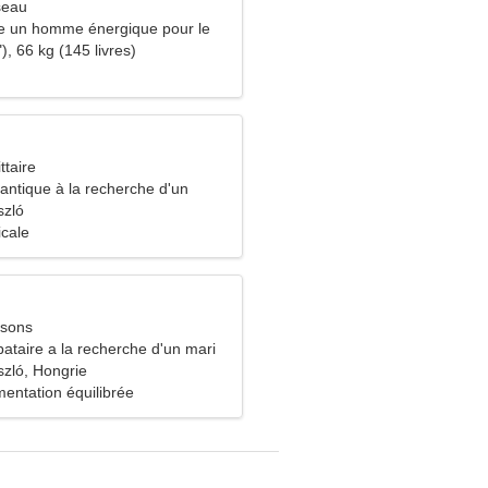
seau
e un homme énergique pour le
), 66 kg (145 livres)
ttaire
tique à la recherche d'un
szló
icale
ssons
ataire a la recherche d'un mari
zló, Hongrie
entation équilibrée