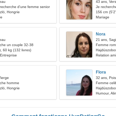
seau
43 ans, Ver
recherche d'une femme senior
Je recherch
zló, Hongrie
fitness
156 cm (5'2"
le
Mariage
Nora
reau
21 ans, Sagi
he un couple 32-38
Femme roman
, 60 kg (132 livres)
partenaire
Hajdúszobo
Entreprise
Relation am
Flora
ierge
32 ans, Poi
rche homme
Femme celib
zló, Hongrie
Hajdúszobos
Humour, Alim