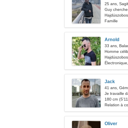
25 ans, Sagit
Guy cherche 
Hajdúszobos
Famille
Arnold
33 ans, Bala
Homme célib
Hajdúszobos
Électronique
Jack
41 ans, Gé
Je travaille 
recherche d
180 cm (5'11"
Relation à c
Oliver