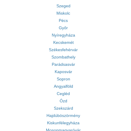
Szeged
Miskolc
Pécs
Győr
Nyíregyháza
Kecskemét
Székesfehérvár
Szombathely
Parádsasvár
Kaposvár
Sopron
Angyalföld
Cegléd
Ózd
Szekszárd
Hajdúböszörmény
Kiskunfélegyháza
Mosonmagyaróvár