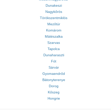
Dunakeszi
Nagykőrös
Törökszentmiklós
Mezőtúr
Komárom
Mátészalka
Szarvas
Tapolca
Dunaharaszti
Fót
Sárvár
Gyomaendrőd
Bátonyterenye
Dorog
Kőszeg
Hongrie