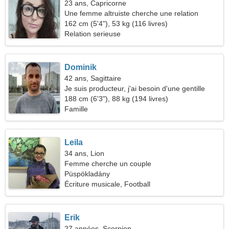
23 ans, Capricorne
Une femme altruiste cherche une relation
passionnée
162 cm (5'4"), 53 kg (116 livres)
Relation serieuse
Dominik
42 ans, Sagittaire
Je suis producteur, j'ai besoin d'une gentille
femme
188 cm (6'3"), 88 kg (194 livres)
Famille
Leila
34 ans, Lion
Femme cherche un couple
Püspökladány
Écriture musicale, Football
Erik
27 années, Scorpion