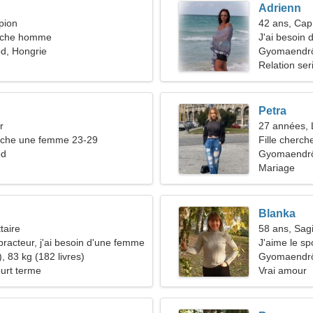
Adrienn
pion
42 ans, Cap
rche homme
J'ai besoin
, Hongrie
Gyomaendr
Relation ser
Petra
r
27 années, 
che une femme 23-29
Fille cherch
őd
Gyomaendrő
Mariage
Blanka
taire
58 ans, Sagi
practeur, j'ai besoin d'une femme
J'aime le spo
, 83 kg (182 livres)
Gyomaendr
ourt terme
Vrai amour