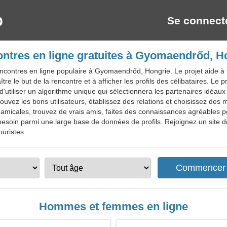
Se connect
ntres en ligne gratuites à Gyomaendrőd, H
contres en ligne populaire à Gyomaendrőd, Hongrie. Le projet aide à tro
aître le but de la rencontre et à afficher les profils des célibataires. L
d'utiliser un algorithme unique qui sélectionnera les partenaires idéa
rouvez les bons utilisateurs, établissez des relations et choisissez des
micales, trouvez de vrais amis, faites des connaissances agréables p
 besoin parmi une large base de données de profils. Rejoignez un site
ouristes.
Hommes et femmes en ligne