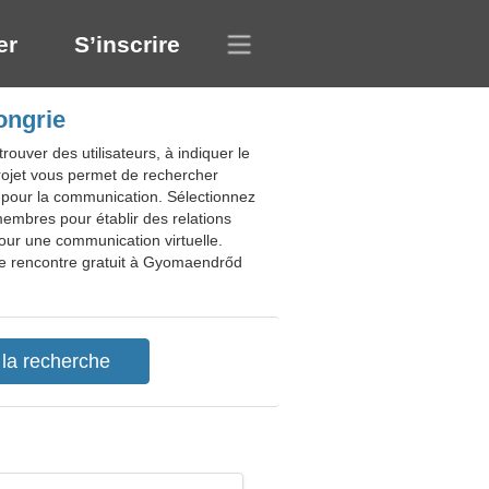
er
S’inscrire
ongrie
uver des utilisateurs, à indiquer le
e projet vous permet de rechercher
ux pour la communication. Sélectionnez
 membres pour établir des relations
our une communication virtuelle.
 de rencontre gratuit à Gyomaendrőd