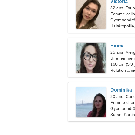
Victoria
32 ans, Tau
Femme celiba
Gyomaendrőd
Haltérophili
Emma
25 ans, Vier
Une femme i
comme vous
160 cm (5'3")
Relation ami
Dominika
30 ans, Can
Femme cherc
Gyomaendrőd
Safari, Karti