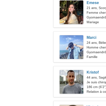
Emese
21 ans, Scor
Femme che
Gyomaendrőd
Mariage
Marci
24 ans, Bélie
Homme cher
Gyomaendr
Famille
Kristof
44 ans, Sagit
Je suis chiro
drôle
186 cm (6'2")
Relation à c