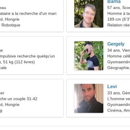
Barna
reau
57 ans, Sco
taire a la recherche d'un mari
Homme à la 
, Hongrie
189 cm (6'3"
e, Robotique
Relation rée
Gergely
ge
34 ans, Vie
mpulsive recherche quelqu'un
Homme céli
, 51 kg (112 livres)
Gyomaendr
cale
Géographie,
Levi
cer
33 ans, Gé
he un couple 31-42
L'homme ve
, Hongrie
Gyomaendrő
ng
Cinéma, Am