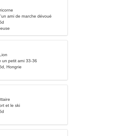
ricorne
 d'un ami de marche dévoué
őd
ieuse
Lion
e un petit ami 33-36
d, Hongrie
ttaire
rt et le ski
őd