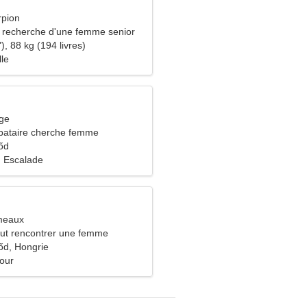
rpion
recherche d'une femme senior
), 88 kg (194 livres)
lle
rge
bataire cherche femme
őd
 Escalade
meaux
ut rencontrer une femme
d, Hongrie
our