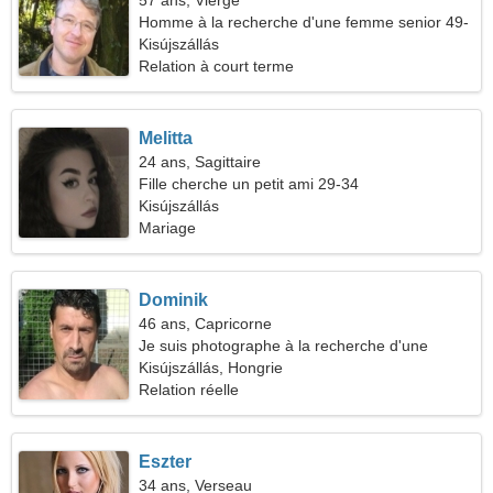
57 ans, Vierge
Homme à la recherche d'une femme senior 49-
54
Kisújszállás
Relation à court terme
Melitta
24 ans, Sagittaire
Fille cherche un petit ami 29-34
Kisújszállás
Mariage
Dominik
46 ans, Capricorne
Je suis photographe à la recherche d'une
femme d'exception
Kisújszállás, Hongrie
Relation réelle
Eszter
34 ans, Verseau