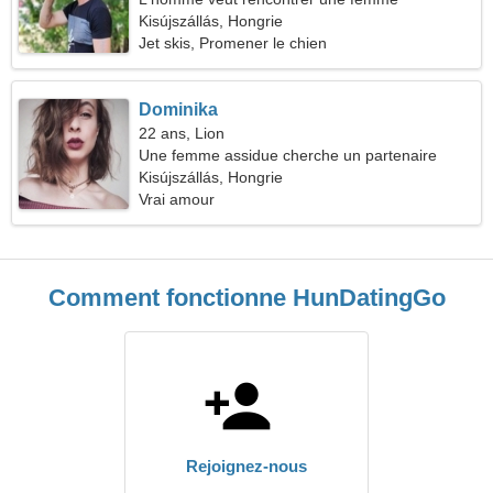
Kisújszállás, Hongrie
Jet skis, Promener le chien
Dominika
22 ans, Lion
Une femme assidue cherche un partenaire
Kisújszállás, Hongrie
Vrai amour
Comment fonctionne HunDatingGo
Rejoignez-nous