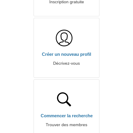
Inscription gratuite
Créer un nouveau profil
Décrivez-vous
Commencer la recherche
Trouver des membres