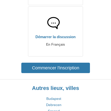
Démarrer la discussion
En Français
Commencer l'inscription
Autres lieux, villes
Budapest
Debrecen