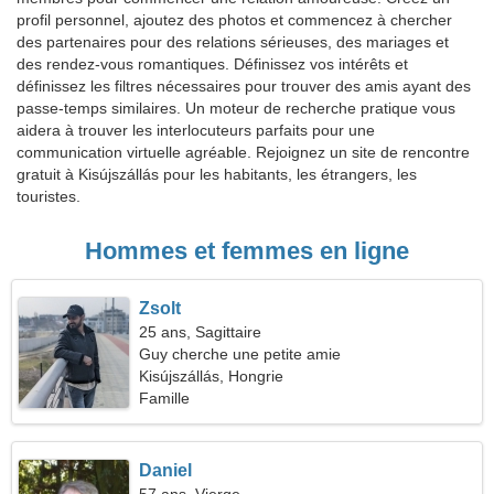
profil personnel, ajoutez des photos et commencez à chercher
des partenaires pour des relations sérieuses, des mariages et
des rendez-vous romantiques. Définissez vos intérêts et
définissez les filtres nécessaires pour trouver des amis ayant des
passe-temps similaires. Un moteur de recherche pratique vous
aidera à trouver les interlocuteurs parfaits pour une
communication virtuelle agréable. Rejoignez un site de rencontre
gratuit à Kisújszállás pour les habitants, les étrangers, les
touristes.
Hommes et femmes en ligne
Zsolt
25 ans, Sagittaire
Guy cherche une petite amie
Kisújszállás, Hongrie
Famille
Daniel