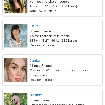
Femme cherche un couple
165 cm (5'5"), 61 kg (134 livres)
Jeux PC, Musique
Erika
60 ans, Vierge
J'aime l'aérobic et le tennis
155 cm (5'2"), 69 kg (152 livres)
Relation amicale
Janka
41 ans, Balance
J'ai besoin d'un ami adorable pour la vie
Kisújszállás
Relation serieuse
Robert
33 ans, Bélier
L'homme veut rencontrer une femme