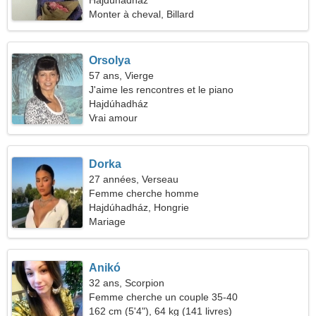
40
Hajdúhadház
Monter à cheval, Billard
Orsolya
57 ans, Vierge
J'aime les rencontres et le piano
Hajdúhadház
Vrai amour
Dorka
27 années, Verseau
Femme cherche homme
Hajdúhadház, Hongrie
Mariage
Anikó
32 ans, Scorpion
Femme cherche un couple 35-40
162 cm (5'4"), 64 kg (141 livres)