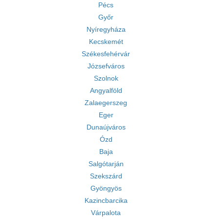
Pécs
Győr
Nyíregyháza
Kecskemét
Székesfehérvár
Józsefváros
Szolnok
Angyalföld
Zalaegerszeg
Eger
Dunaújváros
Ózd
Baja
Salgótarján
Szekszárd
Gyöngyös
Kazincbarcika
Várpalota