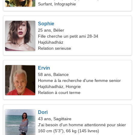
Surfant, Infographie
Sophie
25 ans, Bélier
Fille cherche un petit ami 28-34
Hajdúhadház
Relation serieuse
Ervin
58 ans, Balance
Homme à la recherche d'une femme senior
Hajdúhadház, Hongrie
Relation à court terme
Dori
43 ans, Sagittaire
J'ai besoin d'un homme attentionné pour skier
ensemble
160 cm (5'3"), 66 kg (145 livres)