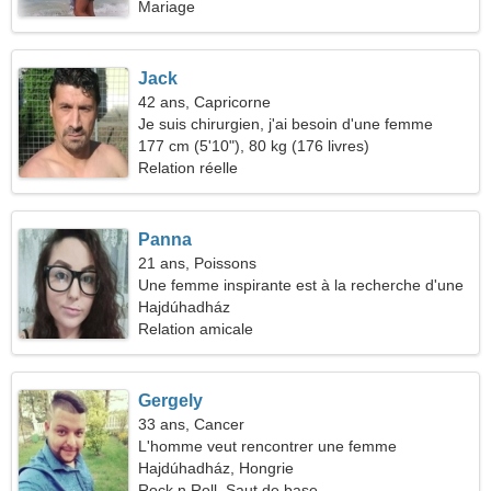
Mariage
Jack
42 ans, Capricorne
Je suis chirurgien, j'ai besoin d'une femme
spectaculaire
177 cm (5'10"), 80 kg (176 livres)
Relation réelle
Panna
21 ans, Poissons
Une femme inspirante est à la recherche d'une
relation
Hajdúhadház
Relation amicale
Gergely
33 ans, Cancer
L'homme veut rencontrer une femme
Hajdúhadház, Hongrie
Rock n Roll, Saut de base