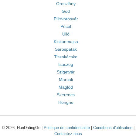
Oroszlány
Göd
Pilisvörösvár
Pécel
Üllő
Kiskunmajsa
Sárospatak
Tiszakécske
Isaszeg
Szigetvár
Marcali
Maglód
Szerencs
Hongrie
© 2026, HunDatingGo |
Politique de confidentialité
|
Conditions d'utilisation
|
Contactez-nous