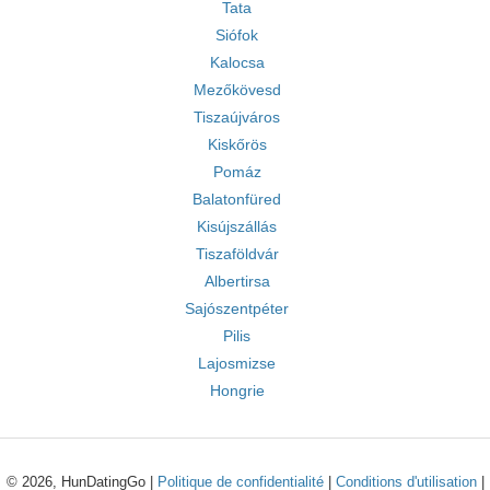
Tata
Siófok
Kalocsa
Mezőkövesd
Tiszaújváros
Kiskőrös
Pomáz
Balatonfüred
Kisújszállás
Tiszaföldvár
Albertirsa
Sajószentpéter
Pilis
Lajosmizse
Hongrie
© 2026, HunDatingGo |
Politique de confidentialité
|
Conditions d'utilisation
|