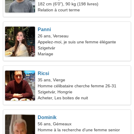
rêve
182 cm (6'0"), 90 kg (198 livres)
Relation à court terme
Panni
26 ans, Verseau
Appelez-moi, je suis une femme élégante
Szigetvár
Mariage
Ricsi
35 ans, Vierge
Homme célibataire cherche femme 26-31
Szigetvár, Hongrie
Acheter, Les boites de nuit
Dominik
56 ans, Gémeaux
Homme à la recherche d'une femme senior