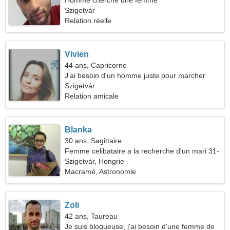
Homme cherche une femme
Szigetvár
Relation réelle
Vivien
44 ans, Capricorne
J'ai besoin d'un homme juste pour marcher
Szigetvár
Relation amicale
Blanka
30 ans, Sagittaire
Femme celibataire a la recherche d'un mari 31-
37
Szigetvár, Hongrie
Macramé, Astronomie
Zoli
42 ans, Taureau
Je suis blogueuse, j'ai besoin d'une femme de