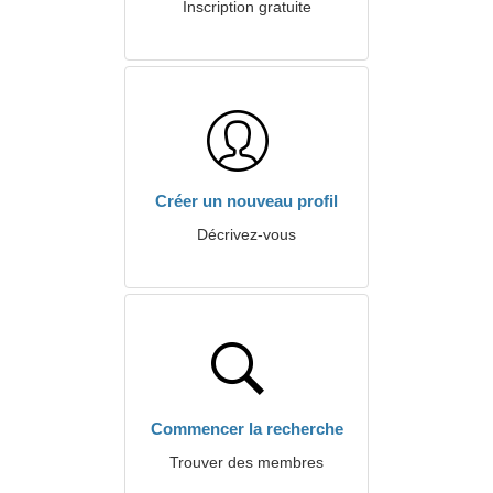
Inscription gratuite
Créer un nouveau profil
Décrivez-vous
Commencer la recherche
Trouver des membres