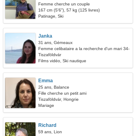
Femme cherche un couple
167 cm (5'6"), 57 kg (125 livres)
Patinage, Ski
Janka
31 ans, Gémeaux
Femme celibataire a la recherche d'un mari 34-
42
Tiszaföldvár
Films vidéo, Ski nautique
Emma
25 ans, Balance
Fille cherche un petit ami
Tiszaföldvár, Hongrie
Mariage
Richard
59 ans, Lion