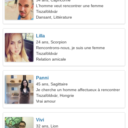
34 ans, Capricorne
L'homme veut rencontrer une femme
Tiszaföldvár
Dansant, Littérature
Lilla
24 ans, Scorpion
Rencontrons-nous, je suis une femme
imprudente
Tiszaföldvár
Relation amicale
Panni
45 ans, Sagittaire
Je cherche un homme affectueux à rencontrer
Tiszaföldvár, Hongrie
Vrai amour
Vivi
32 ans, Lion