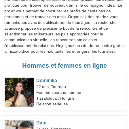
pratique pour trouver de nouveaux amis, le compagnon idéal. Le
projet vous permet de consulter les profils de centaines de
personnes et de trouver des amis. Organisez des rendez-vous
romantiques avec des utilisateurs de tous âges. La recherche
avancée propose de préciser le but de la rencontre et de
sélectionner les utilisateurs les plus appropriés pour la
communication virtuelle, les rencontres amicales et
l'établissement de relations. Rejoignez un site de rencontre gratuit
à Tiszaföldvár pour les habitants, les étrangers, les touristes.
Hommes et femmes en ligne
Dominika
22 ans, Taureau
Femme cherche homme
Tiszaföldvár, Hongrie
Relation serieuse
Dani