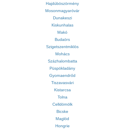
Hajdúböszörmény
Mosonmagyaróvár
Dunakeszi
Kiskunhalas
Makó
Budaörs
Szigetszentmiklós
Mohács
Százhalombatta
Püspökladány
Gyomaendrőd
Tiszavasvári
Kistarcsa
Tolna
Celldömölk
Bicske
Maglód
Hongrie