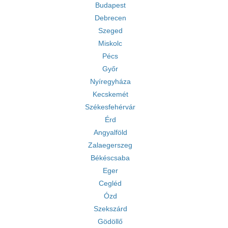
Budapest
Debrecen
Szeged
Miskolc
Pécs
Győr
Nyíregyháza
Kecskemét
Székesfehérvár
Érd
Angyalföld
Zalaegerszeg
Békéscsaba
Eger
Cegléd
Ózd
Szekszárd
Gödöllő