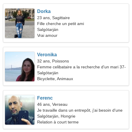
Dorka
23 ans, Sagittaire
Fille cherche un petit ami
Salgótarján
Vrai amour
Veronika
32 ans, Poissons
Femme celibataire a la recherche d'un mari 37-
41
Salgótarján
Bicyclette, Animaux
Ferenc
46 ans, Verseau
Je travaille dans un entrepôt, j'ai besoin d'une
femme cool
Salgótarján, Hongrie
Relation à court terme