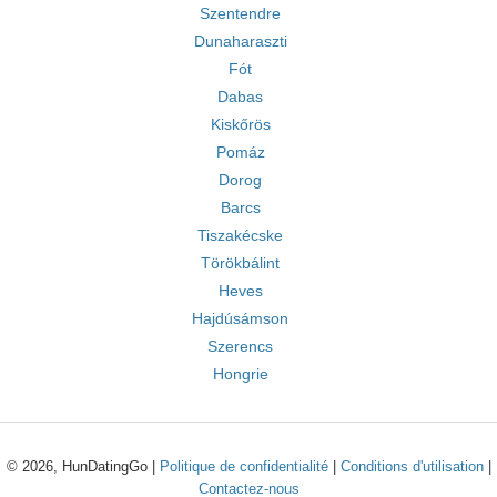
Szentendre
Dunaharaszti
Fót
Dabas
Kiskőrös
Pomáz
Dorog
Barcs
Tiszakécske
Törökbálint
Heves
Hajdúsámson
Szerencs
Hongrie
© 2026, HunDatingGo |
Politique de confidentialité
|
Conditions d'utilisation
|
Contactez-nous