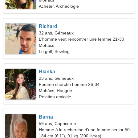
Mohács
Acheter, Archéologie
Richard
32 ans, Gémeaux
L'homme veut rencontrer une femme 21-30
Mohács
Le golf, Bowling
Blanka
23 ans, Gémeaux
Femme cherche homme 26-34
Mohács, Hongrie
Relation amicale
Barna
59 ans, Capricorne
Homme à la recherche d'une femme senior 50-
57
184 cm (6'1"), 91 kg (200 livres)