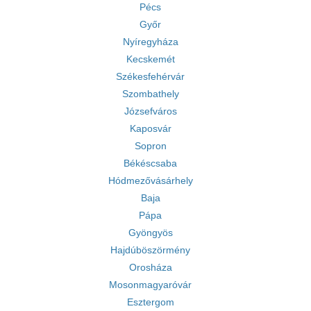
Pécs
Győr
Nyíregyháza
Kecskemét
Székesfehérvár
Szombathely
Józsefváros
Kaposvár
Sopron
Békéscsaba
Hódmezővásárhely
Baja
Pápa
Gyöngyös
Hajdúböszörmény
Orosháza
Mosonmagyaróvár
Esztergom