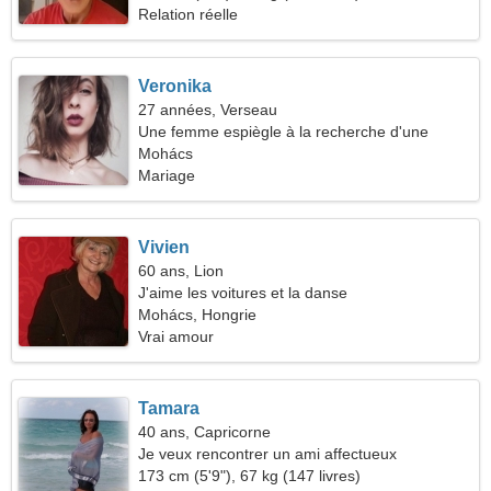
Relation réelle
Veronika
27 années, Verseau
Une femme espiègle à la recherche d'une
relation
Mohács
Mariage
Vivien
60 ans, Lion
J'aime les voitures et la danse
Mohács, Hongrie
Vrai amour
Tamara
40 ans, Capricorne
Je veux rencontrer un ami affectueux
173 cm (5'9"), 67 kg (147 livres)