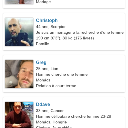
Mariage
Christoph
44 ans, Scorpion
Je suis un manager à la recherche d'une femme
élégante
190 cm (6'3"), 80 kg (176 livres)
Famille
Greg
25 ans, Lion
Homme cherche une femme
Mohács
Relation à court terme
Ddave
33 ans, Cancer
Homme célibataire cherche femme 23-28
Mohács, Hongrie
Cinéma, Jeux vidéo