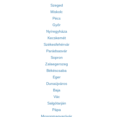
Szeged
Miskolc
Pécs
Győr
Nyíregyháza
Kecskemét
Székesfehérvár
Parádsasvár
Sopron
Zalaegerszeg
Békéscsaba
Eger
Dunaújváros
Baja
Vác
Salgótarján
Pápa
Mosonmagyaróvár