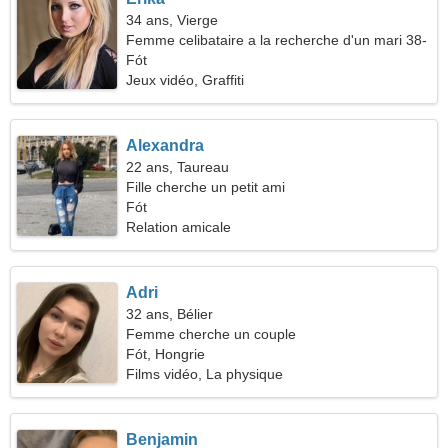
34 ans, Vierge
Femme celibataire a la recherche d'un mari 38-
43
Fót
Jeux vidéo, Graffiti
Alexandra
22 ans, Taureau
Fille cherche un petit ami
Fót
Relation amicale
Adri
32 ans, Bélier
Femme cherche un couple
Fót, Hongrie
Films vidéo, La physique
Benjamin