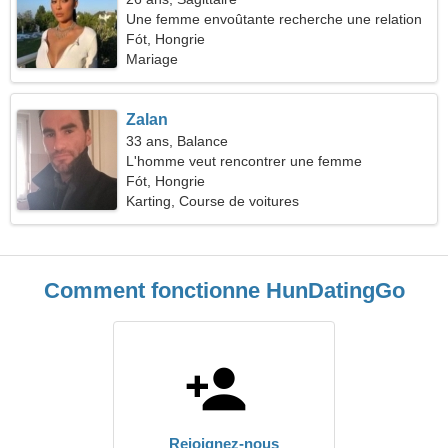
Une femme envoûtante recherche une relation
amoureuse
Fót, Hongrie
Mariage
Zalan
33 ans, Balance
L'homme veut rencontrer une femme
Fót, Hongrie
Karting, Course de voitures
Comment fonctionne HunDatingGo
Rejoignez-nous