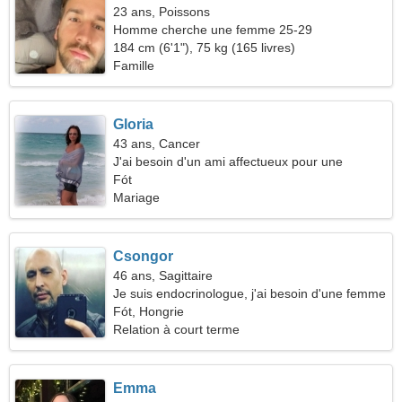
23 ans, Poissons
Homme cherche une femme 25-29
184 cm (6'1"), 75 kg (165 livres)
Famille
Gloria
43 ans, Cancer
J'ai besoin d'un ami affectueux pour une
promenade ensemble
Fót
Mariage
Csongor
46 ans, Sagittaire
Je suis endocrinologue, j'ai besoin d'une femme
extraordinaire
Fót, Hongrie
Relation à court terme
Emma