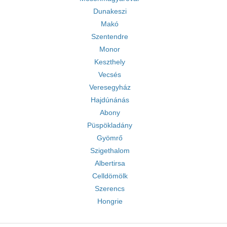
Dunakeszi
Makó
Szentendre
Monor
Keszthely
Vecsés
Veresegyház
Hajdúnánás
Abony
Püspökladány
Gyömrő
Szigethalom
Albertirsa
Celldömölk
Szerencs
Hongrie