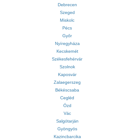
Debrecen
Szeged
Miskolc
Pécs
Győr
Nyíregyháza
Kecskemét
Székesfehérvár
Szolnok
Kaposvár
Zalaegerszeg
Békéscsaba
Cegléd
Ózd
Vác
Salgótarján
Gyöngyös
Kazincbarcika