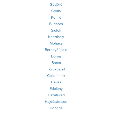
Gödöllő
Gyula
Komló
Budaörs
Siófok
Keszthely
Mohács
Berettyóújfalu
Dorog
Barcs
Törökbálint
Celldömölk
Heves
Edelény
Tiszafüred
Hajdúsámson
Hongrie