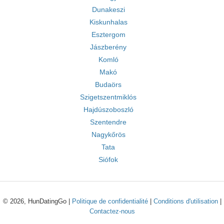
Dunakeszi
Kiskunhalas
Esztergom
Jászberény
Komló
Makó
Budaörs
Szigetszentmiklós
Hajdúszoboszló
Szentendre
Nagykőrös
Tata
Siófok
© 2026, HunDatingGo |
Politique de confidentialité
|
Conditions d'utilisation
|
Contactez-nous