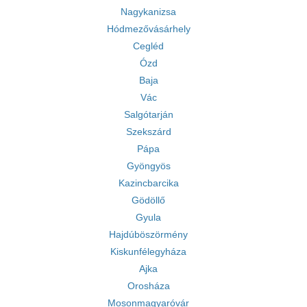
Nagykanizsa
Hódmezővásárhely
Cegléd
Ózd
Baja
Vác
Salgótarján
Szekszárd
Pápa
Gyöngyös
Kazincbarcika
Gödöllő
Gyula
Hajdúböszörmény
Kiskunfélegyháza
Ajka
Orosháza
Mosonmagyaróvár