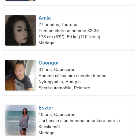
Anita
27 années, Taureau
Femme cherche homme 32-38
173 cm (5'9"), 50 kg (110 livres)
Mariage
Csongor
31 ans, Capricorne
Homme célibataire cherche femme
Nyíregyháza, Hongrie
Sport automobile, Peinture
Eszter
40 ans, Capricorne
J'ai besoin d'un homme autoritaire pour la
romance
Kecskemét
Mariage