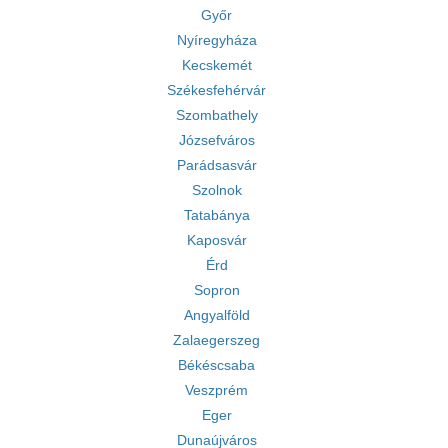
Győr
Nyíregyháza
Kecskemét
Székesfehérvár
Szombathely
Józsefváros
Parádsasvár
Szolnok
Tatabánya
Kaposvár
Érd
Sopron
Angyalföld
Zalaegerszeg
Békéscsaba
Veszprém
Eger
Dunaújváros