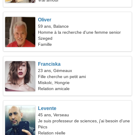
Vrai amour
Oliver
59 ans, Balance
Homme à la recherche d'une femme senior
Szeged
Famille
Franciska
23 ans, Gémeaux
Fille cherche un petit ami
Miskolc, Hongrie
Relation amicale
Levente
45 ans, Verseau
Je suis professeur de sciences, j'ai besoin d'une
femme élégante
Pécs
Relation réelle