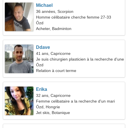
Michael
36 années, Scorpion
Homme célibataire cherche femme 27-33
Ózd
Acheter, Badminton
Ddave
41 ans, Capricorne
Je suis chirurgien plasticien à la recherche d'une
femme de rêve
Ózd
Relation à court terme
Erika
32 ans, Capricorne
Femme celibataire a la recherche d'un mari
Ózd, Hongrie
Jet skis, Botanique