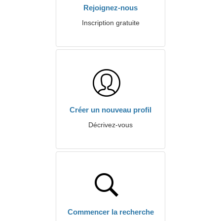
Rejoignez-nous
Inscription gratuite
Créer un nouveau profil
Décrivez-vous
Commencer la recherche