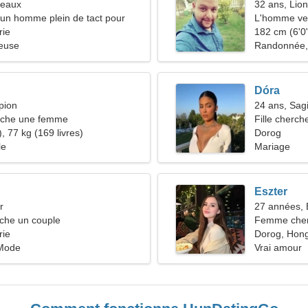
meaux
32 ans, Lion
d'un homme plein de tact pour
L'homme ve
rie
182 cm (6'0"
ieuse
Randonnée, 
Dóra
pion
24 ans, Sagi
che une femme
Fille cherch
, 77 kg (169 livres)
Dorog
le
Mariage
Eszter
r
27 années, 
he un couple
Femme che
rie
Dorog, Hong
 Mode
Vrai amour