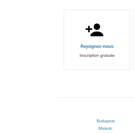
Rejoignez-nous
Inscription gratuite
Budapest
Miskolc