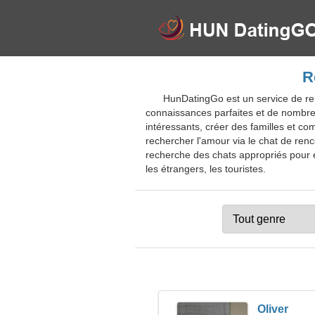
R
HunDatingGo est un service de ren
connaissances parfaites et de nombreu
intéressants, créer des familles et
rechercher l'amour via le chat de renc
recherche des chats appropriés pour é
les étrangers, les touristes.
Oliver