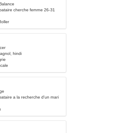
Balance
bataire cherche femme 26-31
Roller
cer
agnol, hindi
rie
icale
rge
ataire a la recherche d'un mari
s