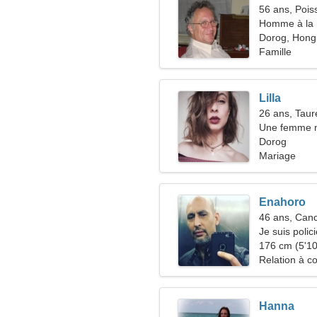
56 ans, Pois
Homme à la 
49-53
Dorog, Hong
Famille
Lilla
26 ans, Tau
Une femme m
Dorog
Mariage
Enahoro
46 ans, Can
Je suis polic
timide
176 cm (5'10"
Relation à c
Hanna