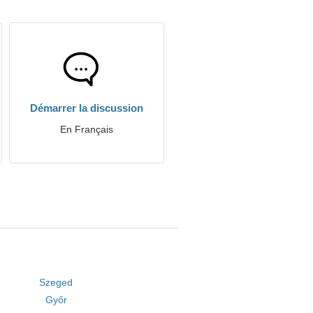
Démarrer la discussion
En Français
Szeged
Győr