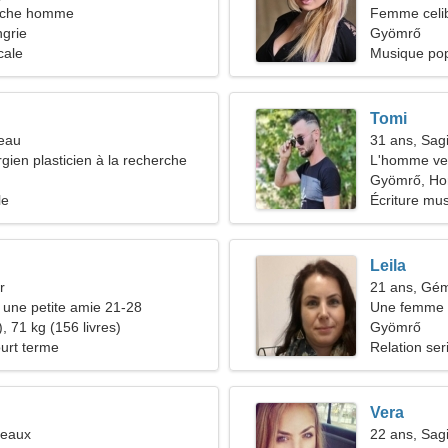
rche homme
Femme celib
grie
33-44
Gyömrő
cale
Musique pop
Tomi
seau
31 ans, Sagi
rgien plasticien à la recherche
L'homme ve
 timide
Gyömrő, Ho
le
Écriture mus
Leila
r
21 ans, Gé
une petite amie 21-28
Une femme r
, 71 kg (156 livres)
Gyömrő
ourt terme
Relation ser
Vera
meaux
22 ans, Sagi