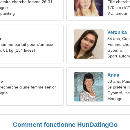
ataire cherche femme 26-31
Fille cherch
grie
170 cm (5'7"
painting
Vrai amour
Veronika
r
34 ans, Cap
'homme parfait pour s'amuser
Femme cher
, 61 kg (134 livres)
Gyömrő
Sport autom
Anna
ge
58 ans, Poi
recherche d'une femme senior
Je préfère l
grie
Gyömrő, Ho
Mariage
Comment fonctionne HunDatingGo