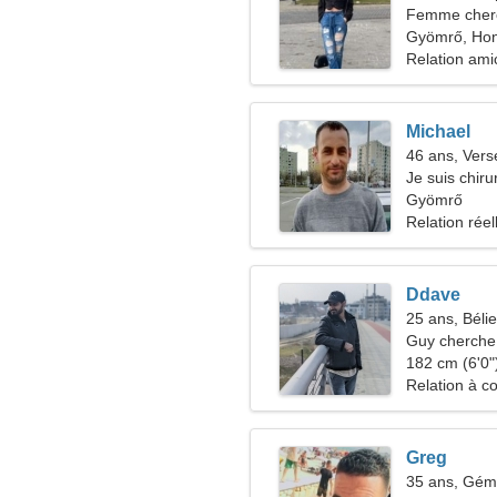
Femme che
Gyömrő, Hon
Relation ami
Michael
46 ans, Ver
Je suis chiru
d'une femme
Gyömrő
Relation réel
Ddave
25 ans, Bélie
Guy cherche 
182 cm (6'0")
Relation à c
Greg
35 ans, Gé