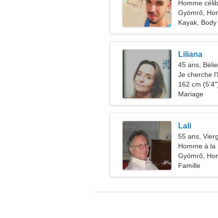
Homme célib
Gyömrő, Hon
Kayak, Body 
Liliana
45 ans, Bélie
Je cherche l
162 cm (5'4")
Mariage
Lali
55 ans, Vier
Homme à la 
48-50
Gyömrő, Hon
Famille