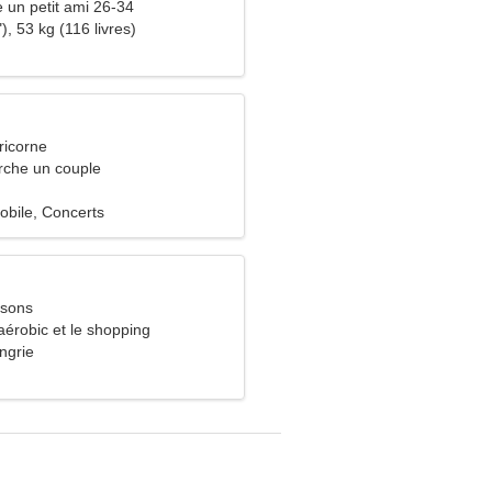
e un petit ami 26-34
), 53 kg (116 livres)
ricorne
che un couple
obile, Concerts
ssons
'aérobic et le shopping
ngrie