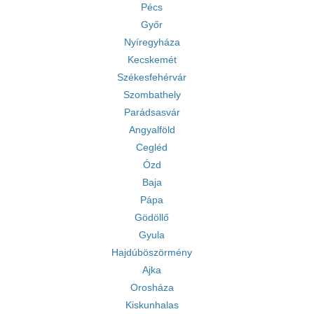
Pécs
Győr
Nyíregyháza
Kecskemét
Székesfehérvár
Szombathely
Parádsasvár
Angyalföld
Cegléd
Ózd
Baja
Pápa
Gödöllő
Gyula
Hajdúböszörmény
Ajka
Orosháza
Kiskunhalas