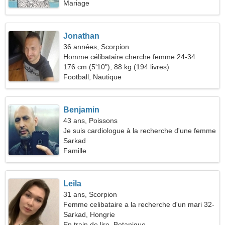
Mariage
Jonathan
36 années, Scorpion
Homme célibataire cherche femme 24-34
176 cm (5'10"), 88 kg (194 livres)
Football, Nautique
Benjamin
43 ans, Poissons
Je suis cardiologue à la recherche d'une femme
affectueuse
Sarkad
Famille
Leila
31 ans, Scorpion
Femme celibataire a la recherche d'un mari 32-
38
Sarkad, Hongrie
En train de lire, Botanique