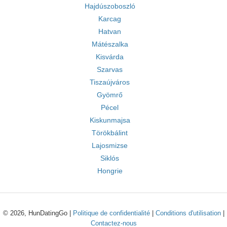
Hajdúszoboszló
Karcag
Hatvan
Mátészalka
Kisvárda
Szarvas
Tiszaújváros
Gyömrő
Pécel
Kiskunmajsa
Törökbálint
Lajosmizse
Siklós
Hongrie
© 2026, HunDatingGo |
Politique de confidentialité
|
Conditions d'utilisation
|
Contactez-nous