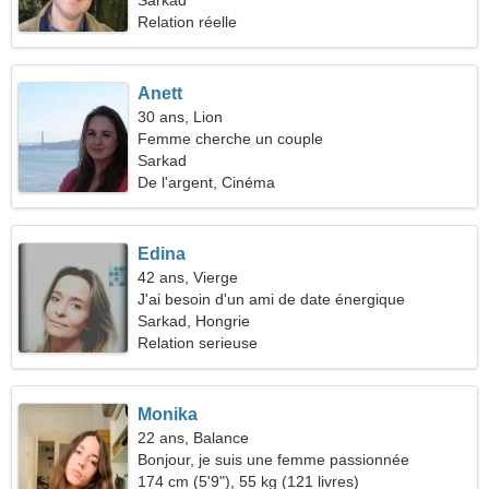
52
Sarkad
Relation réelle
Anett
30 ans, Lion
Femme cherche un couple
Sarkad
De l'argent, Cinéma
Edina
42 ans, Vierge
J'ai besoin d'un ami de date énergique
Sarkad, Hongrie
Relation serieuse
Monika
22 ans, Balance
Bonjour, je suis une femme passionnée
174 cm (5'9"), 55 kg (121 livres)