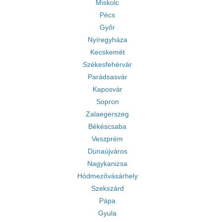
Miskolc
Pécs
Győr
Nyíregyháza
Kecskemét
Székesfehérvár
Parádsasvár
Kaposvár
Sopron
Zalaegerszeg
Békéscsaba
Veszprém
Dunaújváros
Nagykanizsa
Hódmezővásárhely
Szekszárd
Pápa
Gyula