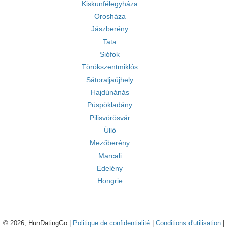
Kiskunfélegyháza
Orosháza
Jászberény
Tata
Siófok
Törökszentmiklós
Sátoraljaújhely
Hajdúnánás
Püspökladány
Pilisvörösvár
Üllő
Mezőberény
Marcali
Edelény
Hongrie
© 2026, HunDatingGo |
Politique de confidentialité
|
Conditions d'utilisation
|