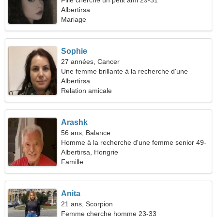
Fille cherche un petit ami 29-31
Albertirsa
Mariage
Sophie
27 années, Cancer
Une femme brillante à la recherche d'une
relation passionnée
Albertirsa
Relation amicale
Arashk
56 ans, Balance
Homme à la recherche d'une femme senior 49-
53
Albertirsa, Hongrie
Famille
Anita
21 ans, Scorpion
Femme cherche homme 23-33